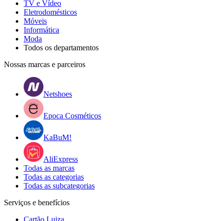
TV e Vídeo
Eletrodomésticos
Móveis
Informática
Moda
Todos os departamentos
Nossas marcas e parceiros
Netshoes
Epoca Cosméticos
KaBuM!
AliExpress
Todas as marcas
Todas as categorias
Todas as subcategorias
Serviços e benefícios
Cartão Luiza