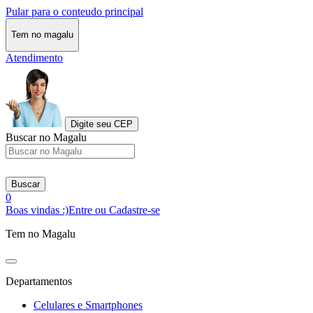
Pular para o conteudo principal
Tem no magalu
Atendimento
Digite seu CEP
Buscar no Magalu
Buscar
0
Boas vindas :)
Entre ou Cadastre-se
Tem no Magalu
Departamentos
Celulares e Smartphones