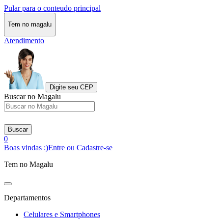
Pular para o conteudo principal
Tem no magalu
Atendimento
Digite seu CEP
Buscar no Magalu
Buscar
0
Boas vindas :)
Entre ou Cadastre-se
Tem no Magalu
Departamentos
Celulares e Smartphones