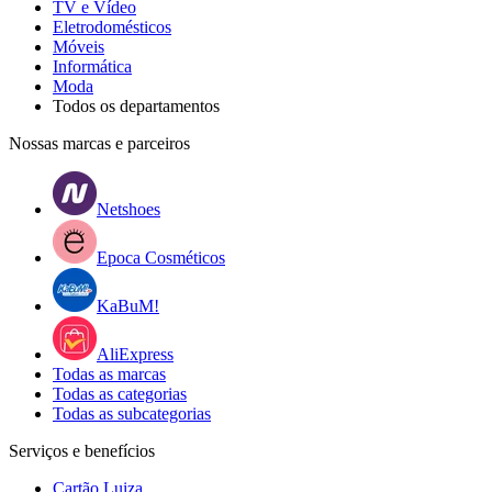
TV e Vídeo
Eletrodomésticos
Móveis
Informática
Moda
Todos os departamentos
Nossas marcas e parceiros
Netshoes
Epoca Cosméticos
KaBuM!
AliExpress
Todas as marcas
Todas as categorias
Todas as subcategorias
Serviços e benefícios
Cartão Luiza