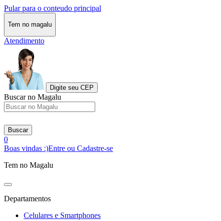
Pular para o conteudo principal
Tem no magalu
Atendimento
Digite seu CEP
Buscar no Magalu
Buscar
0
Boas vindas :)
Entre ou Cadastre-se
Tem no Magalu
Departamentos
Celulares e Smartphones