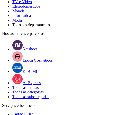
TV e Vídeo
Eletrodomésticos
Móveis
Informática
Moda
Todos os departamentos
Nossas marcas e parceiros
Netshoes
Epoca Cosméticos
KaBuM!
AliExpress
Todas as marcas
Todas as categorias
Todas as subcategorias
Serviços e benefícios
Cartão Luiza