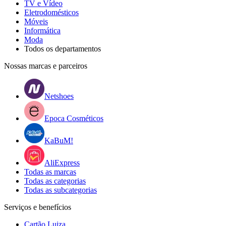
TV e Vídeo
Eletrodomésticos
Móveis
Informática
Moda
Todos os departamentos
Nossas marcas e parceiros
Netshoes
Epoca Cosméticos
KaBuM!
AliExpress
Todas as marcas
Todas as categorias
Todas as subcategorias
Serviços e benefícios
Cartão Luiza