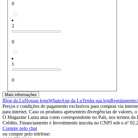
0
2
0
1
0
Mais informações
Blog da Lu
Nossas lojas
WhatsApp da Lu
Tenha sua loja
Regulamento
Preços e condições de pagamento exclusivos para compras via internet,
para internet. Caso os produtos apresentem divergências de valores, o
O Magazine Luiza atua como correspondente no País, nos termos da R
Crédito, Financiamento e Investimento inscrita no CNPJ sob o nº 02
Compre pelo chat
ou compre pelo telefone: