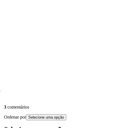
d
3
comentários
Ordenar por
Selecione uma opção