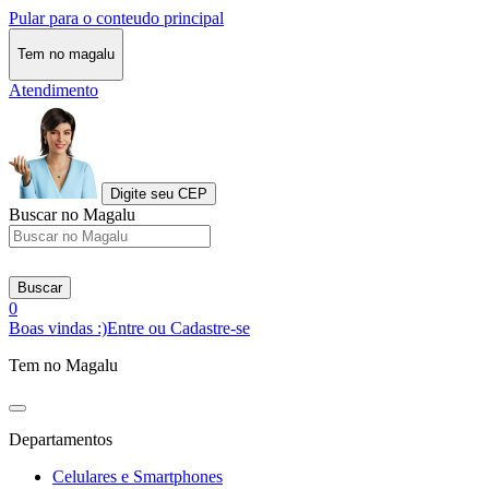
Pular para o conteudo principal
Tem no magalu
Atendimento
Digite seu CEP
Buscar no Magalu
Buscar
0
Boas vindas :)
Entre ou Cadastre-se
Tem no Magalu
Departamentos
Celulares e Smartphones