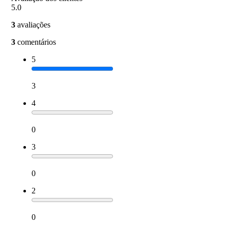
5.0
3
avaliações
3
comentários
5
3
4
0
3
0
2
0