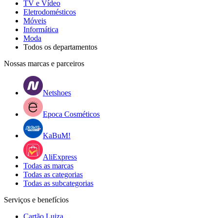
TV e Vídeo
Eletrodomésticos
Móveis
Informática
Moda
Todos os departamentos
Nossas marcas e parceiros
Netshoes
Epoca Cosméticos
KaBuM!
AliExpress
Todas as marcas
Todas as categorias
Todas as subcategorias
Serviços e benefícios
Cartão Luiza