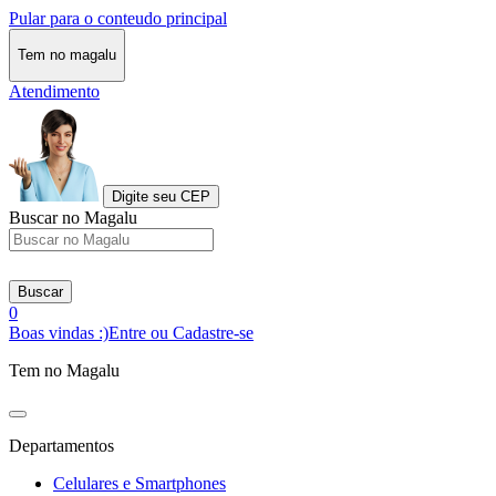
Pular para o conteudo principal
Tem no magalu
Atendimento
Digite seu CEP
Buscar no Magalu
Buscar
0
Boas vindas :)
Entre ou Cadastre-se
Tem no Magalu
Departamentos
Celulares e Smartphones