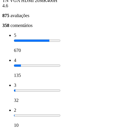
TN VGA HDMI 20MK400H
4.6
875
avaliações
358
comentários
5
670
4
135
3
32
2
10