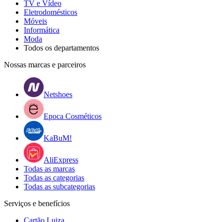
TV e Vídeo
Eletrodomésticos
Móveis
Informática
Moda
Todos os departamentos
Nossas marcas e parceiros
Netshoes
Epoca Cosméticos
KaBuM!
AliExpress
Todas as marcas
Todas as categorias
Todas as subcategorias
Serviços e benefícios
Cartão Luiza