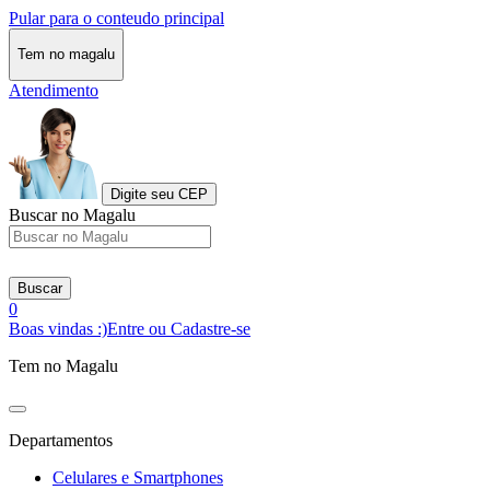
Pular para o conteudo principal
Tem no magalu
Atendimento
Digite seu CEP
Buscar no Magalu
Buscar
0
Boas vindas :)
Entre ou Cadastre-se
Tem no Magalu
Departamentos
Celulares e Smartphones