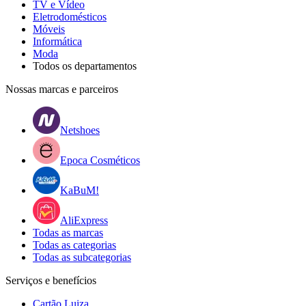
TV e Vídeo
Eletrodomésticos
Móveis
Informática
Moda
Todos os departamentos
Nossas marcas e parceiros
Netshoes
Epoca Cosméticos
KaBuM!
AliExpress
Todas as marcas
Todas as categorias
Todas as subcategorias
Serviços e benefícios
Cartão Luiza