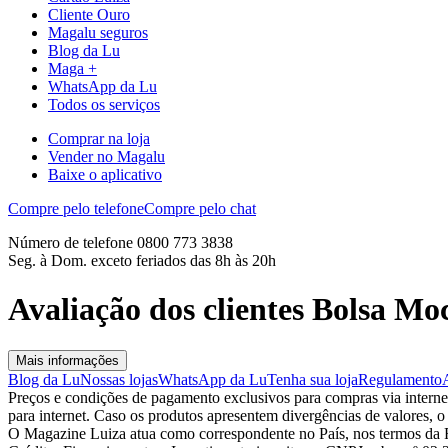
Cliente Ouro
Magalu seguros
Blog da Lu
Maga +
WhatsApp da Lu
Todos os serviços
Comprar na loja
Vender no Magalu
Baixe o aplicativo
Compre pelo telefone
Compre pelo chat
Número de telefone 0800 773 3838
Seg. à Dom. exceto feriados das 8h às 20h
Avaliação dos clientes Bolsa M
Mais informações
Blog da Lu
Nossas lojas
WhatsApp da Lu
Tenha sua loja
Regulamento
Preços e condições de pagamento exclusivos para compras via internet,
para internet. Caso os produtos apresentem divergências de valores, o
O Magazine Luiza atua como correspondente no País, nos termos da R