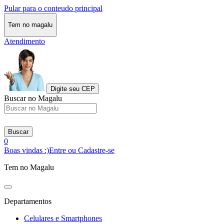
Pular para o conteudo principal
Tem no magalu
Atendimento
Digite seu CEP
Buscar no Magalu
Buscar
0
Boas vindas :)
Entre ou Cadastre-se
Tem no Magalu
Departamentos
Celulares e Smartphones