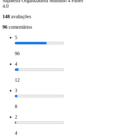
Sapateira Organizadora Multiuso 4 Partes
4.0
148
avaliações
96
comentários
5
96
4
12
3
8
2
4