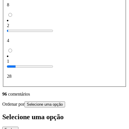
8
2
4
1
28
96
comentários
Ordenar por
Selecione uma opção
Selecione uma opção