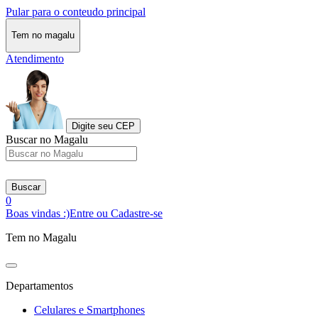
Pular para o conteudo principal
Tem no magalu
Atendimento
Digite seu CEP
Buscar no Magalu
Buscar
0
Boas vindas :)
Entre ou Cadastre-se
Tem no Magalu
Departamentos
Celulares e Smartphones