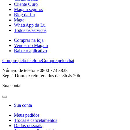
Cliente Ouro
Magalu seguros
Blog da Lu
Maga +
WhatsApp da Lu
Todos os serviços
Comprar na loja
Vender no Magalu
Baixe o aplicativo
Compre pelo telefone
Compre pelo chat
Número de telefone 0800 773 3838
Seg. à Dom. exceto feriados das 8h às 20h
Sua conta
Sua conta
Meus pedidos
Trocas e cancelamentos
Dados pessoais