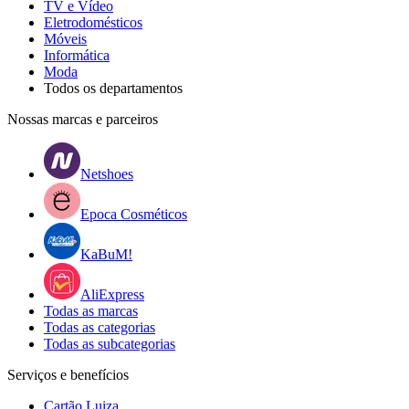
TV e Vídeo
Eletrodomésticos
Móveis
Informática
Moda
Todos os departamentos
Nossas marcas e parceiros
Netshoes
Epoca Cosméticos
KaBuM!
AliExpress
Todas as marcas
Todas as categorias
Todas as subcategorias
Serviços e benefícios
Cartão Luiza