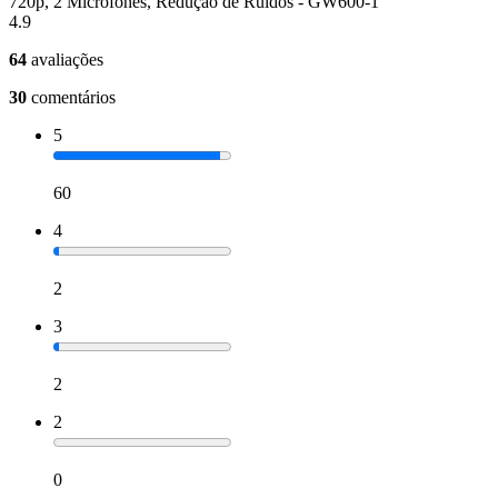
720p, 2 Microfones, Redução de Ruídos - GW600-1
4.9
64
avaliações
30
comentários
5
60
4
2
3
2
2
0