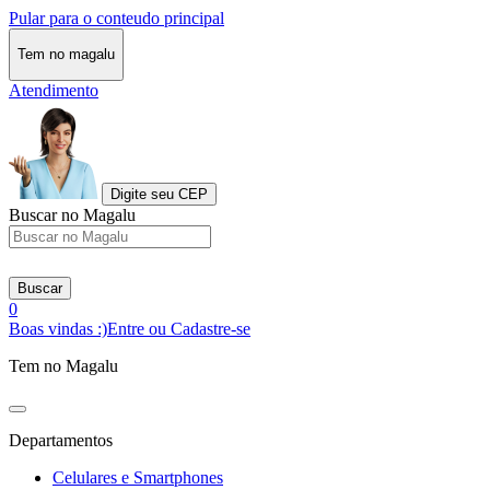
Pular para o conteudo principal
Tem no magalu
Atendimento
Digite seu CEP
Buscar no Magalu
Buscar
0
Boas vindas :)
Entre ou Cadastre-se
Tem no Magalu
Departamentos
Celulares e Smartphones