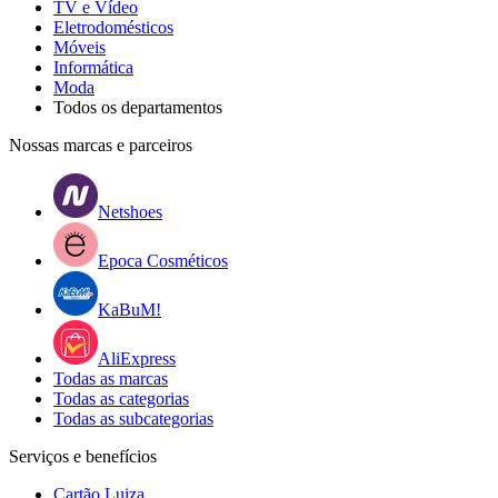
TV e Vídeo
Eletrodomésticos
Móveis
Informática
Moda
Todos os departamentos
Nossas marcas e parceiros
Netshoes
Epoca Cosméticos
KaBuM!
AliExpress
Todas as marcas
Todas as categorias
Todas as subcategorias
Serviços e benefícios
Cartão Luiza