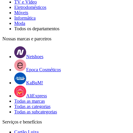
TV e Vídeo
Eletrodomésticos
Móveis
Informática
Moda
Todos os departamentos
Nossas marcas e parceiros
Netshoes
Epoca Cosméticos
KaBuM!
AliExpress
Todas as marcas
Todas as categorias
Todas as subcategorias
Serviços e benefícios
Cartão Luiza