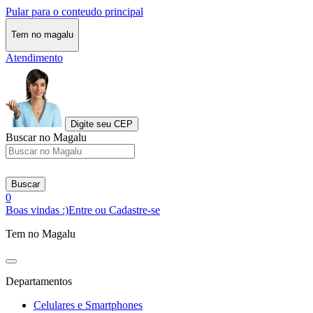
Pular para o conteudo principal
Tem no magalu
Atendimento
Digite seu CEP
Buscar no Magalu
Buscar
0
Boas vindas :)
Entre ou Cadastre-se
Tem no Magalu
Departamentos
Celulares e Smartphones