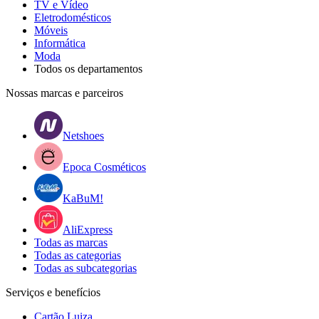
TV e Vídeo
Eletrodomésticos
Móveis
Informática
Moda
Todos os departamentos
Nossas marcas e parceiros
Netshoes
Epoca Cosméticos
KaBuM!
AliExpress
Todas as marcas
Todas as categorias
Todas as subcategorias
Serviços e benefícios
Cartão Luiza