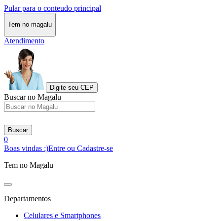
Pular para o conteudo principal
Tem no magalu
Atendimento
Digite seu CEP
Buscar no Magalu
Buscar
0
Boas vindas :)
Entre ou Cadastre-se
Tem no Magalu
Departamentos
Celulares e Smartphones