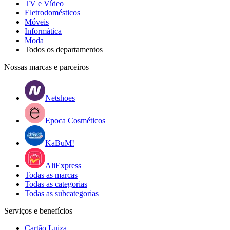
TV e Vídeo
Eletrodomésticos
Móveis
Informática
Moda
Todos os departamentos
Nossas marcas e parceiros
Netshoes
Epoca Cosméticos
KaBuM!
AliExpress
Todas as marcas
Todas as categorias
Todas as subcategorias
Serviços e benefícios
Cartão Luiza