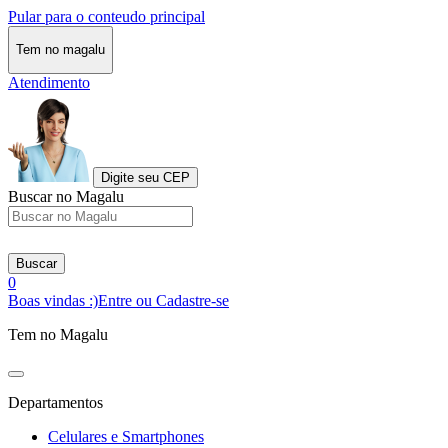
Pular para o conteudo principal
Tem no magalu
Atendimento
Digite seu CEP
Buscar no Magalu
Buscar
0
Boas vindas :)
Entre ou Cadastre-se
Tem no Magalu
Departamentos
Celulares e Smartphones