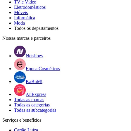
TV e Vídeo
Eletrodomésticos
Móveis
Informática
Moda
Todos os departamentos
Nossas marcas e parceiros
Netshoes
Epoca Cosméticos
KaBuM!
AliExpress
Todas as marcas
Todas as categorias
Todas as subcategorias
Serviços e benefícios
Cartão Luiza