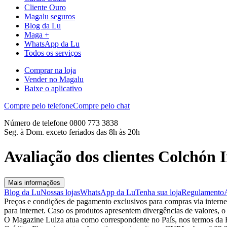
Cliente Ouro
Magalu seguros
Blog da Lu
Maga +
WhatsApp da Lu
Todos os serviços
Comprar na loja
Vender no Magalu
Baixe o aplicativo
Compre pelo telefone
Compre pelo chat
Número de telefone 0800 773 3838
Seg. à Dom. exceto feriados das 8h às 20h
Avaliação dos clientes Colchó
Mais informações
Blog da Lu
Nossas lojas
WhatsApp da Lu
Tenha sua loja
Regulamento
Preços e condições de pagamento exclusivos para compras via internet,
para internet. Caso os produtos apresentem divergências de valores, o
O Magazine Luiza atua como correspondente no País, nos termos da R