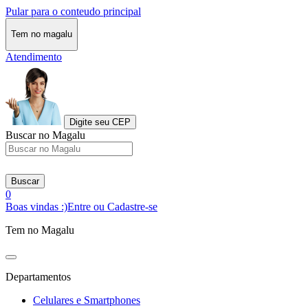
Pular para o conteudo principal
Tem no magalu
Atendimento
Digite seu CEP
Buscar no Magalu
Buscar
0
Boas vindas :)
Entre ou Cadastre-se
Tem no Magalu
Departamentos
Celulares e Smartphones