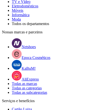
TV e Vídeo
Eletrodomésticos
Móveis
Informática
Moda
Todos os departamentos
Nossas marcas e parceiros
Netshoes
Epoca Cosméticos
KaBuM!
AliExpress
Todas as marcas
Todas as categorias
Todas as subcategorias
Serviços e benefícios
Cartão Luiza