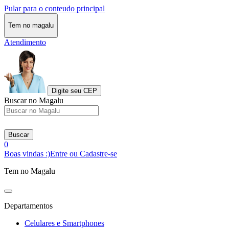
Pular para o conteudo principal
Tem no magalu
Atendimento
Digite seu CEP
Buscar no Magalu
Buscar
0
Boas vindas :)
Entre ou Cadastre-se
Tem no Magalu
Departamentos
Celulares e Smartphones