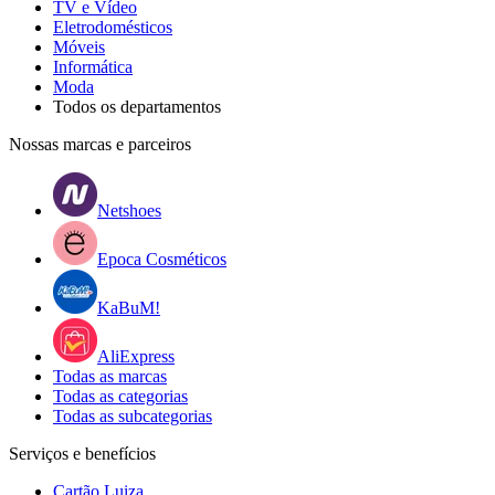
TV e Vídeo
Eletrodomésticos
Móveis
Informática
Moda
Todos os departamentos
Nossas marcas e parceiros
Netshoes
Epoca Cosméticos
KaBuM!
AliExpress
Todas as marcas
Todas as categorias
Todas as subcategorias
Serviços e benefícios
Cartão Luiza