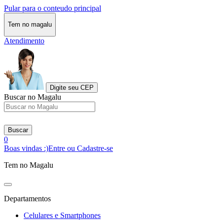
Pular para o conteudo principal
Tem no magalu
Atendimento
Digite seu CEP
Buscar no Magalu
Buscar
0
Boas vindas :)
Entre ou Cadastre-se
Tem no Magalu
Departamentos
Celulares e Smartphones