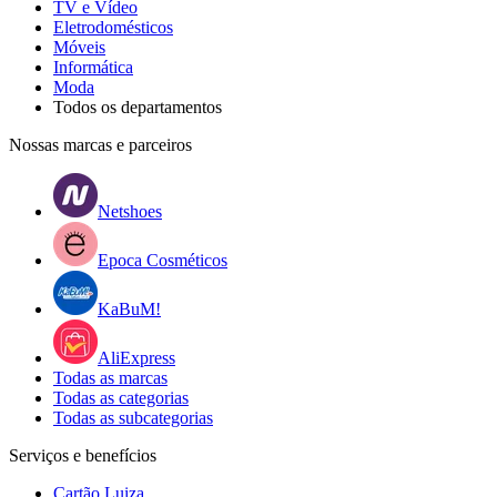
TV e Vídeo
Eletrodomésticos
Móveis
Informática
Moda
Todos os departamentos
Nossas marcas e parceiros
Netshoes
Epoca Cosméticos
KaBuM!
AliExpress
Todas as marcas
Todas as categorias
Todas as subcategorias
Serviços e benefícios
Cartão Luiza