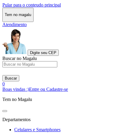
Pular para o conteudo principal
Tem no magalu
Atendimento
Digite seu CEP
Buscar no Magalu
Buscar
0
Boas vindas :)
Entre ou Cadastre-se
Tem no Magalu
Departamentos
Celulares e Smartphones