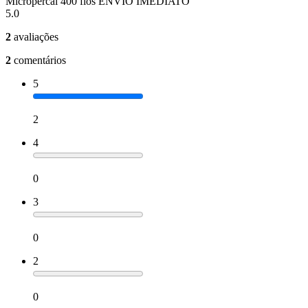
Micropercal 400 fios ENVIO IMEDIATO
5.0
2
avaliações
2
comentários
5
2
4
0
3
0
2
0