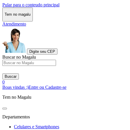
Pular para o conteudo principal
Tem no magalu
Atendimento
Digite seu CEP
Buscar no Magalu
Buscar
0
Boas vindas :)
Entre ou Cadastre-se
Tem no Magalu
Departamentos
Celulares e Smartphones