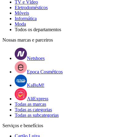
TV e Vídeo
Eletrodomésticos
Móveis
Informática
Moda
Todos os departamentos
Nossas marcas e parceiros
Netshoes
Epoca Cosméticos
KaBuM!
AliExpress
Todas as marcas
Todas as categorias
Todas as subcategorias
Serviços e benefícios
Cartão Luiza