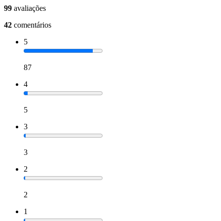
99
avaliações
42
comentários
5
87
4
5
3
3
2
2
1