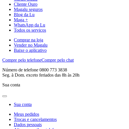
Cliente Ouro
Magalu seguros
Blog da Lu
Maga +
WhatsApp da Lu
Todos os serviços
Comprar na loja
Vender no Magalu
Baixe o aplicativo
Compre pelo telefone
Compre pelo chat
Número de telefone 0800 773 3838
Seg. à Dom. exceto feriados das 8h às 20h
Sua conta
Sua conta
Meus pedidos
Trocas e cancelamentos
Dados pessoais