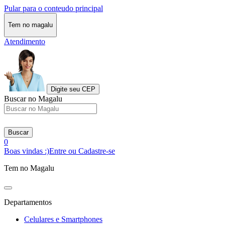
Pular para o conteudo principal
Tem no magalu
Atendimento
Digite seu CEP
Buscar no Magalu
Buscar
0
Boas vindas :)
Entre ou Cadastre-se
Tem no Magalu
Departamentos
Celulares e Smartphones