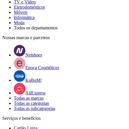
TV e Vídeo
Eletrodomésticos
Móveis
Informática
Moda
Todos os departamentos
Nossas marcas e parceiros
Netshoes
Epoca Cosméticos
KaBuM!
AliExpress
Todas as marcas
Todas as categorias
Todas as subcategorias
Serviços e benefícios
Cartão Luiza