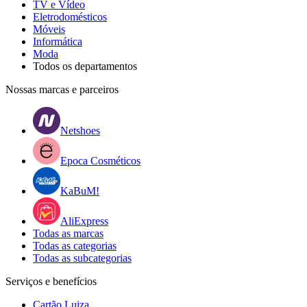
TV e Vídeo
Eletrodomésticos
Móveis
Informática
Moda
Todos os departamentos
Nossas marcas e parceiros
Netshoes
Epoca Cosméticos
KaBuM!
AliExpress
Todas as marcas
Todas as categorias
Todas as subcategorias
Serviços e benefícios
Cartão Luiza