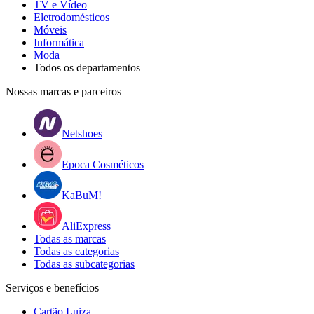
TV e Vídeo
Eletrodomésticos
Móveis
Informática
Moda
Todos os departamentos
Nossas marcas e parceiros
Netshoes
Epoca Cosméticos
KaBuM!
AliExpress
Todas as marcas
Todas as categorias
Todas as subcategorias
Serviços e benefícios
Cartão Luiza