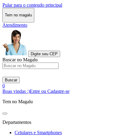
Pular para o conteudo principal
Tem no magalu
Atendimento
Digite seu CEP
Buscar no Magalu
Buscar
0
Boas vindas :)
Entre ou Cadastre-se
Tem no Magalu
Departamentos
Celulares e Smartphones