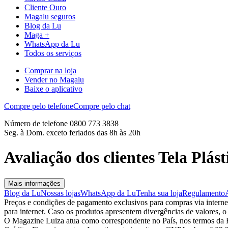
Cliente Ouro
Magalu seguros
Blog da Lu
Maga +
WhatsApp da Lu
Todos os serviços
Comprar na loja
Vender no Magalu
Baixe o aplicativo
Compre pelo telefone
Compre pelo chat
Número de telefone 0800 773 3838
Seg. à Dom. exceto feriados das 8h às 20h
Avaliação dos clientes Tela Plás
Mais informações
Blog da Lu
Nossas lojas
WhatsApp da Lu
Tenha sua loja
Regulamento
Preços e condições de pagamento exclusivos para compras via internet,
para internet. Caso os produtos apresentem divergências de valores, o
O Magazine Luiza atua como correspondente no País, nos termos da R