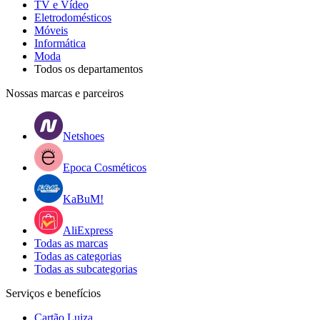
TV e Vídeo
Eletrodomésticos
Móveis
Informática
Moda
Todos os departamentos
Nossas marcas e parceiros
Netshoes
Epoca Cosméticos
KaBuM!
AliExpress
Todas as marcas
Todas as categorias
Todas as subcategorias
Serviços e benefícios
Cartão Luiza