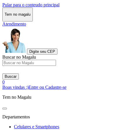
Pular para o conteudo principal
Tem no magalu
Atendimento
Digite seu CEP
Buscar no Magalu
Buscar
0
Boas vindas :)
Entre ou Cadastre-se
Tem no Magalu
Departamentos
Celulares e Smartphones