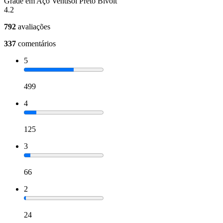
Grade em Aço Ventisol Preto Bivolt
4.2
792
avaliações
337
comentários
5
499
4
125
3
66
2
24