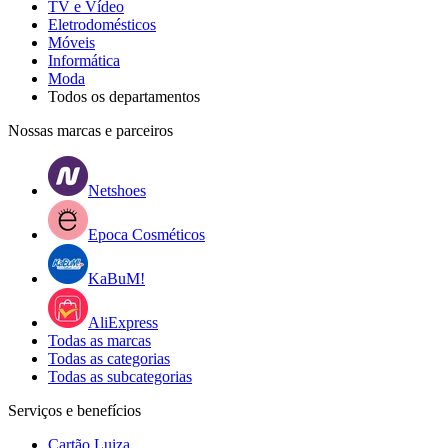
TV e Vídeo
Eletrodomésticos
Móveis
Informática
Moda
Todos os departamentos
Nossas marcas e parceiros
Netshoes
Epoca Cosméticos
KaBuM!
AliExpress
Todas as marcas
Todas as categorias
Todas as subcategorias
Serviços e benefícios
Cartão Luiza