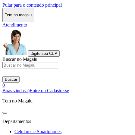
Pular para o conteudo principal
Tem no magalu
Atendimento
Digite seu CEP
Buscar no Magalu
Buscar
0
Boas vindas :)
Entre ou Cadastre-se
Tem no Magalu
Departamentos
Celulares e Smartphones