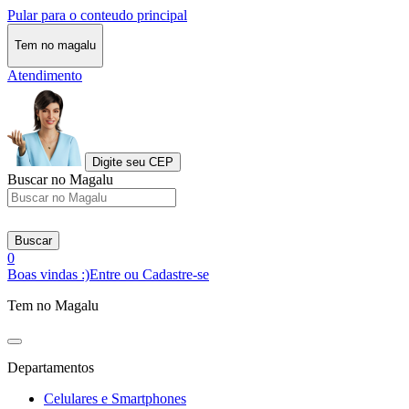
Pular para o conteudo principal
Tem no magalu
Atendimento
Digite seu CEP
Buscar no Magalu
Buscar
0
Boas vindas :)
Entre ou Cadastre-se
Tem no Magalu
Departamentos
Celulares e Smartphones