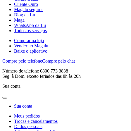
Cliente Ouro
Magalu seguros
Blog da Lu
Maga +
WhatsApp da Lu
Todos os serviços
Comprar na loja
Vender no Magalu
Baixe o aplicativo
Compre pelo telefone
Compre pelo chat
Número de telefone 0800 773 3838
Seg. à Dom. exceto feriados das 8h às 20h
Sua conta
Sua conta
Meus pedidos
Trocas e cancelamentos
Dados pessoais