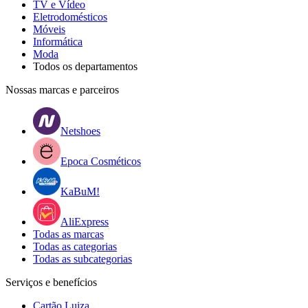
TV e Vídeo
Eletrodomésticos
Móveis
Informática
Moda
Todos os departamentos
Nossas marcas e parceiros
Netshoes
Epoca Cosméticos
KaBuM!
AliExpress
Todas as marcas
Todas as categorias
Todas as subcategorias
Serviços e benefícios
Cartão Luiza