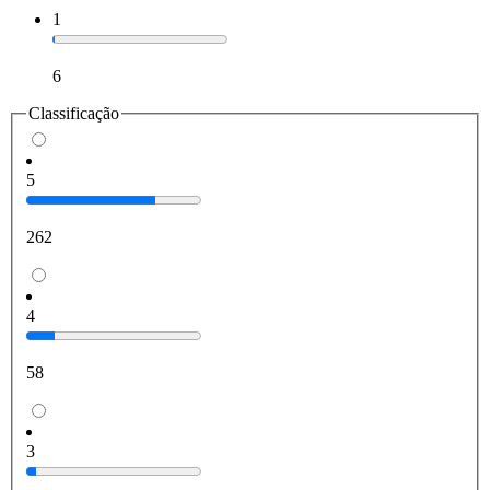
1
6
Classificação
5
262
4
58
3