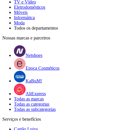
TV e Vídeo
Eletrodomésticos
Móveis
Informática
Moda
Todos os departamentos
Nossas marcas e parceiros
Netshoes
Epoca Cosméticos
KaBuM!
AliExpress
Todas as marcas
Todas as categorias
Todas as subcategorias
Serviços e benefícios
Cartão Luiza