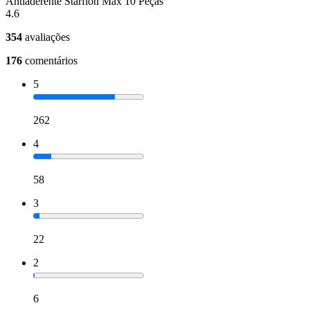
Antiaderente Starflon Max 10 Peças
4.6
354
avaliações
176
comentários
5
262
4
58
3
22
2
6