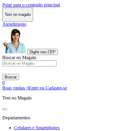
Pular para o conteudo principal
Tem no magalu
Atendimento
Digite seu CEP
Buscar no Magalu
Buscar
0
Boas vindas :)
Entre ou Cadastre-se
Tem no Magalu
Departamentos
Celulares e Smartphones