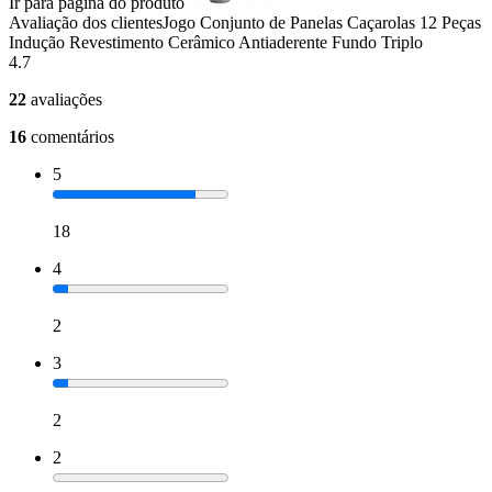
Ir para página do produto
Avaliação dos clientes
Jogo Conjunto de Panelas Caçarolas 12 Peças
Indução Revestimento Cerâmico Antiaderente Fundo Triplo
4.7
22
avaliações
16
comentários
5
18
4
2
3
2
2