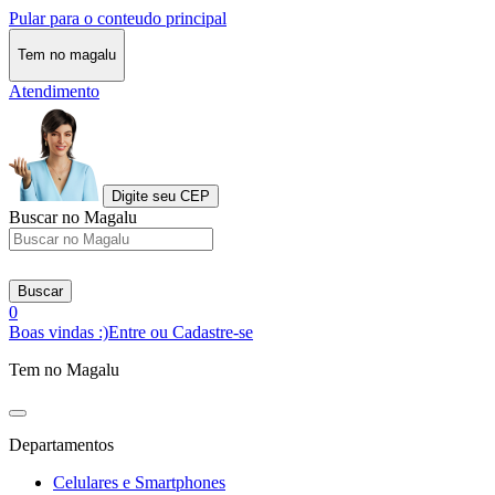
Pular para o conteudo principal
Tem no magalu
Atendimento
Digite seu CEP
Buscar no Magalu
Buscar
0
Boas vindas :)
Entre ou Cadastre-se
Tem no Magalu
Departamentos
Celulares e Smartphones