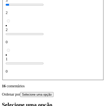
3
2
2
0
1
0
16
comentários
Ordenar por
Selecione uma opção
Selecione uma opção