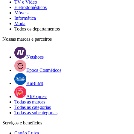
TV e Vídeo
Eletrodomésticos
Móveis
Informática
Moda
Todos os departamentos
Nossas marcas e parceiros
Netshoes
Epoca Cosméticos
KaBuM!
AliExpress
Todas as marcas
Todas as categorias
Todas as subcategorias
Serviços e benefícios
Cartão Luiza