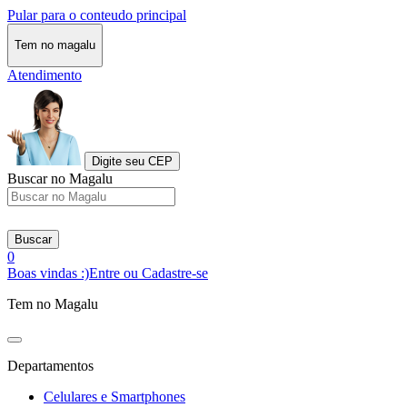
Pular para o conteudo principal
Tem no magalu
Atendimento
Digite seu CEP
Buscar no Magalu
Buscar
0
Boas vindas :)
Entre ou Cadastre-se
Tem no Magalu
Departamentos
Celulares e Smartphones