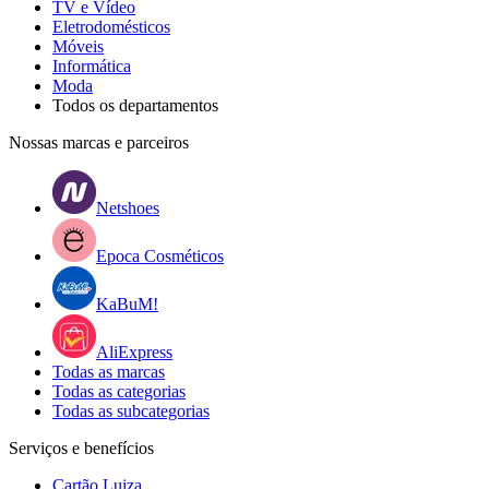
TV e Vídeo
Eletrodomésticos
Móveis
Informática
Moda
Todos os departamentos
Nossas marcas e parceiros
Netshoes
Epoca Cosméticos
KaBuM!
AliExpress
Todas as marcas
Todas as categorias
Todas as subcategorias
Serviços e benefícios
Cartão Luiza