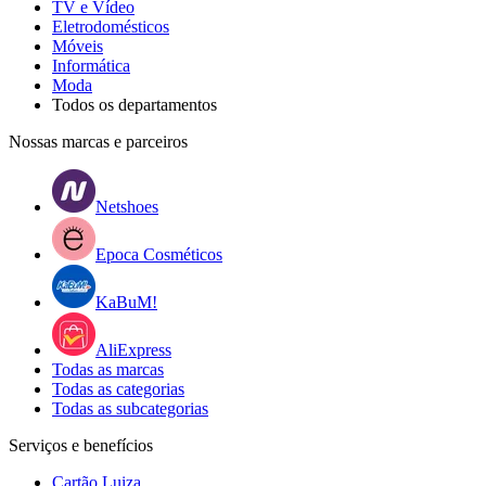
TV e Vídeo
Eletrodomésticos
Móveis
Informática
Moda
Todos os departamentos
Nossas marcas e parceiros
Netshoes
Epoca Cosméticos
KaBuM!
AliExpress
Todas as marcas
Todas as categorias
Todas as subcategorias
Serviços e benefícios
Cartão Luiza