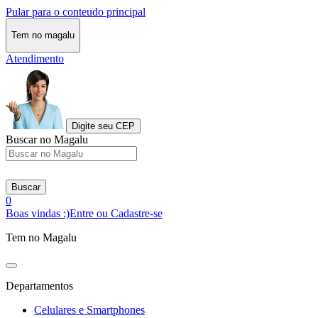
Pular para o conteudo principal
Tem no magalu
Atendimento
Digite seu CEP
Buscar no Magalu
Buscar
0
Boas vindas :)
Entre ou Cadastre-se
Tem no Magalu
Departamentos
Celulares e Smartphones