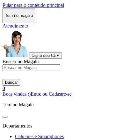
Pular para o conteudo principal
Tem no magalu
Atendimento
Digite seu CEP
Buscar no Magalu
Buscar
0
Boas vindas :)
Entre ou Cadastre-se
Tem no Magalu
Departamentos
Celulares e Smartphones