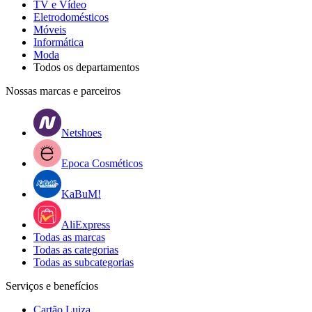
TV e Vídeo
Eletrodomésticos
Móveis
Informática
Moda
Todos os departamentos
Nossas marcas e parceiros
Netshoes
Epoca Cosméticos
KaBuM!
AliExpress
Todas as marcas
Todas as categorias
Todas as subcategorias
Serviços e benefícios
Cartão Luiza