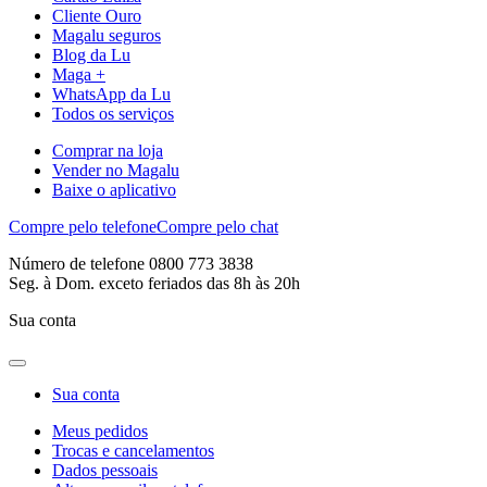
Cliente Ouro
Magalu seguros
Blog da Lu
Maga +
WhatsApp da Lu
Todos os serviços
Comprar na loja
Vender no Magalu
Baixe o aplicativo
Compre pelo telefone
Compre pelo chat
Número de telefone 0800 773 3838
Seg. à Dom. exceto feriados das 8h às 20h
Sua conta
Sua conta
Meus pedidos
Trocas e cancelamentos
Dados pessoais