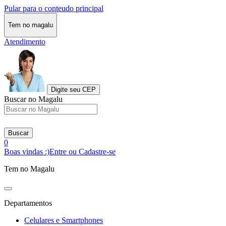
Pular para o conteudo principal
Tem no magalu
Atendimento
Digite seu CEP
Buscar no Magalu
Buscar
0
Boas vindas :)
Entre ou Cadastre-se
Tem no Magalu
Departamentos
Celulares e Smartphones