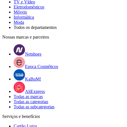
TV e Vídeo
Eletrodomésticos
Móveis
Informática
Moda
Todos os departamentos
Nossas marcas e parceiros
Netshoes
Epoca Cosméticos
KaBuM!
AliExpress
Todas as marcas
Todas as categorias
Todas as subcategorias
Serviços e benefícios
Cartão Luiza