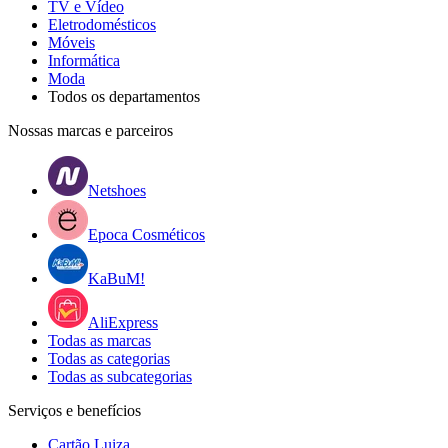
TV e Vídeo
Eletrodomésticos
Móveis
Informática
Moda
Todos os departamentos
Nossas marcas e parceiros
Netshoes
Epoca Cosméticos
KaBuM!
AliExpress
Todas as marcas
Todas as categorias
Todas as subcategorias
Serviços e benefícios
Cartão Luiza