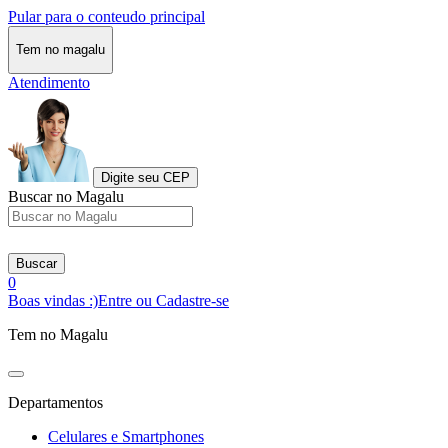
Pular para o conteudo principal
Tem no magalu
Atendimento
Digite seu CEP
Buscar no Magalu
Buscar
0
Boas vindas :)
Entre ou Cadastre-se
Tem no Magalu
Departamentos
Celulares e Smartphones