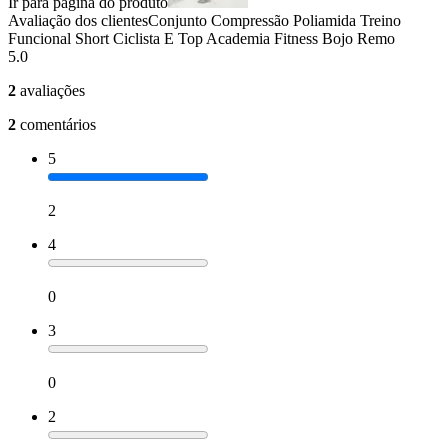
Ir para página do produto
Avaliação dos clientes
Conjunto Compressão Poliamida Treino
Funcional Short Ciclista E Top Academia Fitness Bojo Remo
5.0
2
avaliações
2
comentários
5
2
4
0
3
0
2