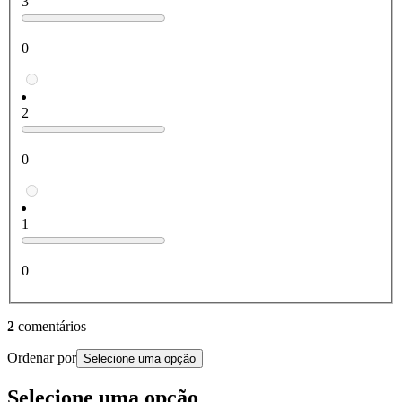
3
0
2
0
1
0
2
comentários
Ordenar por
Selecione uma opção
Selecione uma opção