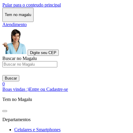
Pular para o conteudo principal
Tem no magalu
Atendimento
Digite seu CEP
Buscar no Magalu
Buscar
0
Boas vindas :)
Entre ou Cadastre-se
Tem no Magalu
Departamentos
Celulares e Smartphones