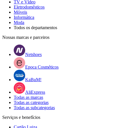
TV e Vídeo
Eletrodomésticos
Móveis
Informática
Moda
Todos os departamentos
Nossas marcas e parceiros
Netshoes
Epoca Cosméticos
KaBuM!
AliExpress
Todas as marcas
Todas as categorias
Todas as subcategorias
Serviços e benefícios
Cartão Luiza