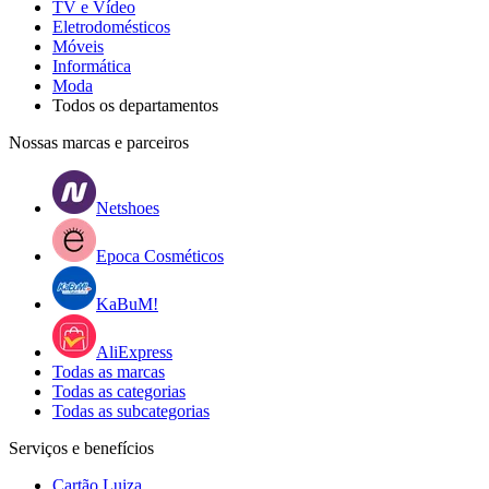
TV e Vídeo
Eletrodomésticos
Móveis
Informática
Moda
Todos os departamentos
Nossas marcas e parceiros
Netshoes
Epoca Cosméticos
KaBuM!
AliExpress
Todas as marcas
Todas as categorias
Todas as subcategorias
Serviços e benefícios
Cartão Luiza