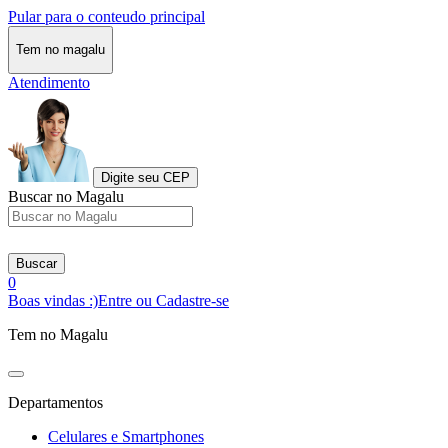
Pular para o conteudo principal
Tem no magalu
Atendimento
Digite seu CEP
Buscar no Magalu
Buscar
0
Boas vindas :)
Entre ou Cadastre-se
Tem no Magalu
Departamentos
Celulares e Smartphones