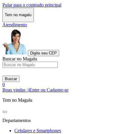
Pular para o conteudo principal
Tem no magalu
Atendimento
Digite seu CEP
Buscar no Magalu
Buscar
0
Boas vindas :)
Entre ou Cadastre-se
Tem no Magalu
Departamentos
Celulares e Smartphones