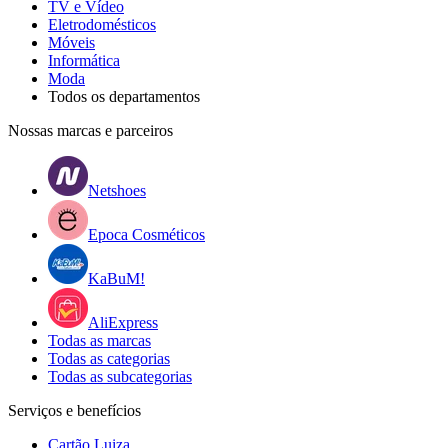
TV e Vídeo
Eletrodomésticos
Móveis
Informática
Moda
Todos os departamentos
Nossas marcas e parceiros
Netshoes
Epoca Cosméticos
KaBuM!
AliExpress
Todas as marcas
Todas as categorias
Todas as subcategorias
Serviços e benefícios
Cartão Luiza