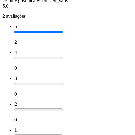
23mmHg Branca Estéril - Sigvaris
5.0
2
avaliações
5
2
4
0
3
0
2
0
1