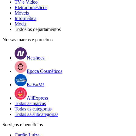
TV e Vídeo
Eletrodomésticos
Móveis
Informática
Moda
Todos os departamentos
Nossas marcas e parceiros
Netshoes
Epoca Cosméticos
KaBuM!
AliExpress
Todas as marcas
Todas as categorias
Todas as subcategorias
Serviços e benefícios
Cartão Luiza