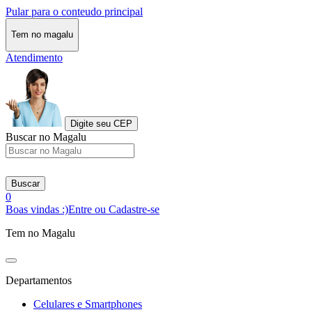
Pular para o conteudo principal
Tem no magalu
Atendimento
Digite seu CEP
Buscar no Magalu
Buscar
0
Boas vindas :)
Entre ou Cadastre-se
Tem no Magalu
Departamentos
Celulares e Smartphones