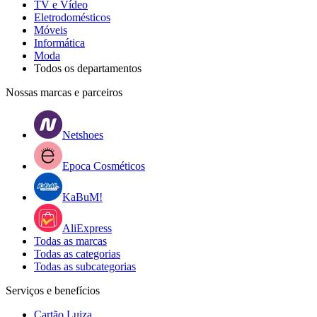
TV e Vídeo
Eletrodomésticos
Móveis
Informática
Moda
Todos os departamentos
Nossas marcas e parceiros
Netshoes
Epoca Cosméticos
KaBuM!
AliExpress
Todas as marcas
Todas as categorias
Todas as subcategorias
Serviços e benefícios
Cartão Luiza