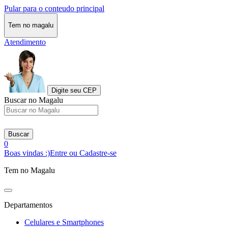
Pular para o conteudo principal
Tem no magalu
Atendimento
Digite seu CEP
Buscar no Magalu
Buscar
0
Boas vindas :)
Entre ou Cadastre-se
Tem no Magalu
Departamentos
Celulares e Smartphones