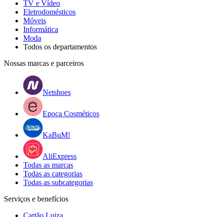
TV e Vídeo
Eletrodomésticos
Móveis
Informática
Moda
Todos os departamentos
Nossas marcas e parceiros
Netshoes
Epoca Cosméticos
KaBuM!
AliExpress
Todas as marcas
Todas as categorias
Todas as subcategorias
Serviços e benefícios
Cartão Luiza