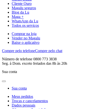
Cliente Ouro
Magalu seguros
Blog da Lu
Maga +
WhatsApp da Lu
Todos os serviços
Comprar na loja
Vender no Magalu
Baixe o aplicativo
Compre pelo telefone
Compre pelo chat
Número de telefone 0800 773 3838
Seg. à Dom. exceto feriados das 8h às 20h
Sua conta
Sua conta
Meus pedidos
Trocas e cancelamentos
Dados pessoais