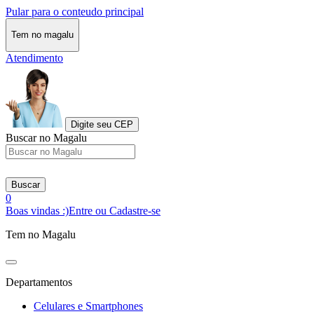
Pular para o conteudo principal
Tem no magalu
Atendimento
Digite seu CEP
Buscar no Magalu
Buscar
0
Boas vindas :)
Entre ou Cadastre-se
Tem no Magalu
Departamentos
Celulares e Smartphones