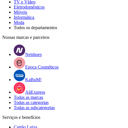
TV e Vídeo
Eletrodomésticos
Móveis
Informática
Moda
Todos os departamentos
Nossas marcas e parceiros
Netshoes
Epoca Cosméticos
KaBuM!
AliExpress
Todas as marcas
Todas as categorias
Todas as subcategorias
Serviços e benefícios
Cartão Luiza