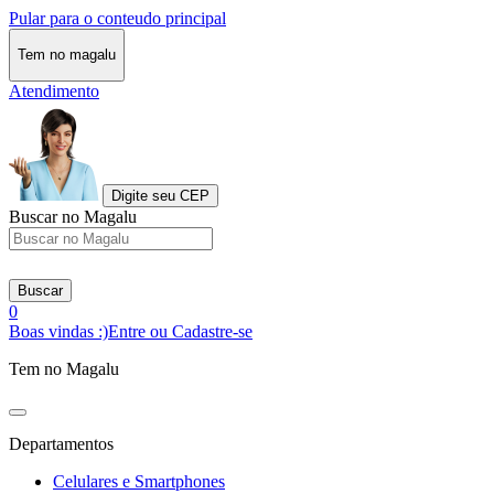
Pular para o conteudo principal
Tem no magalu
Atendimento
Digite seu CEP
Buscar no Magalu
Buscar
0
Boas vindas :)
Entre ou Cadastre-se
Tem no Magalu
Departamentos
Celulares e Smartphones