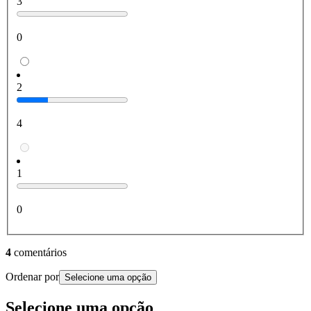
3
0
2
4
1
0
4
comentários
Ordenar por
Selecione uma opção
Selecione uma opção