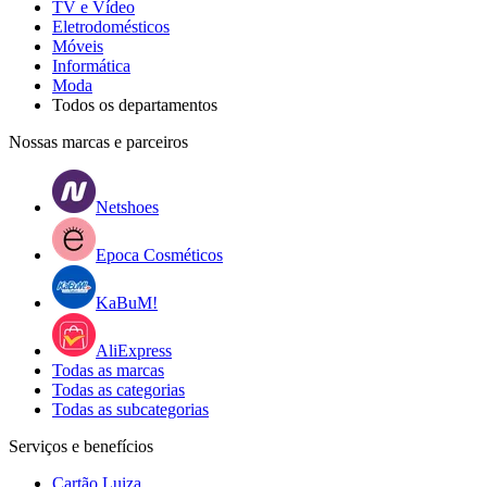
TV e Vídeo
Eletrodomésticos
Móveis
Informática
Moda
Todos os departamentos
Nossas marcas e parceiros
Netshoes
Epoca Cosméticos
KaBuM!
AliExpress
Todas as marcas
Todas as categorias
Todas as subcategorias
Serviços e benefícios
Cartão Luiza