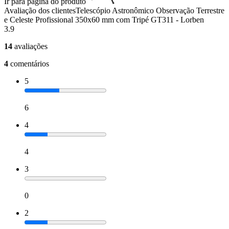
Ir para página do produto
Avaliação dos clientes
Telescópio Astronômico Observação Terrestre
e Celeste Profissional 350x60 mm com Tripé GT311 - Lorben
3.9
14
avaliações
4
comentários
5
6
4
4
3
0
2