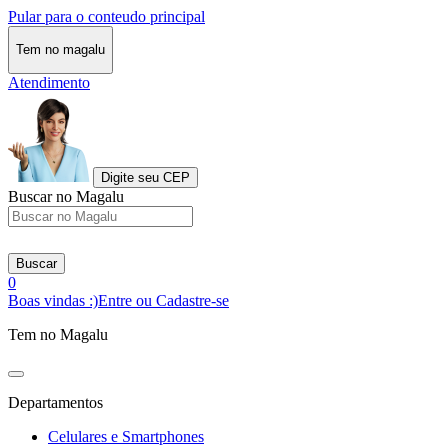
Pular para o conteudo principal
Tem no magalu
Atendimento
Digite seu CEP
Buscar no Magalu
Buscar
0
Boas vindas :)
Entre ou Cadastre-se
Tem no Magalu
Departamentos
Celulares e Smartphones