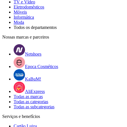
TV e Vídeo
Eletrodomésticos
Móveis
Informática
Moda
Todos os departamentos
Nossas marcas e parceiros
Netshoes
Epoca Cosméticos
KaBuM!
AliExpress
Todas as marcas
Todas as categorias
Todas as subcategorias
Serviços e benefícios
Cartão Luiza