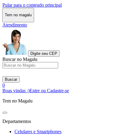
Pular para o conteudo principal
Tem no magalu
Atendimento
Digite seu CEP
Buscar no Magalu
Buscar
0
Boas vindas :)
Entre ou Cadastre-se
Tem no Magalu
Departamentos
Celulares e Smartphones