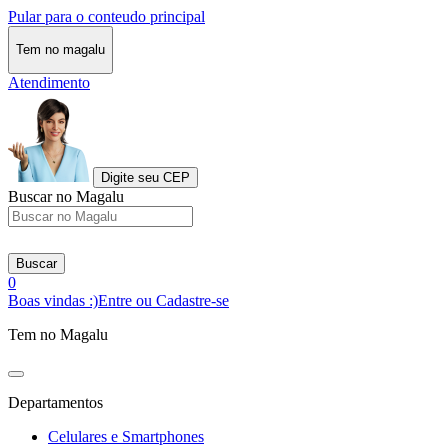
Pular para o conteudo principal
Tem no magalu
Atendimento
Digite seu CEP
Buscar no Magalu
Buscar
0
Boas vindas :)
Entre ou Cadastre-se
Tem no Magalu
Departamentos
Celulares e Smartphones