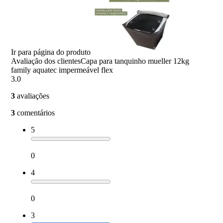
Ir para página do produto
Avaliação dos clientes
Capa para tanquinho mueller 12kg
family aquatec impermeável flex
3.0
3
avaliações
3
comentários
5
0
4
0
3