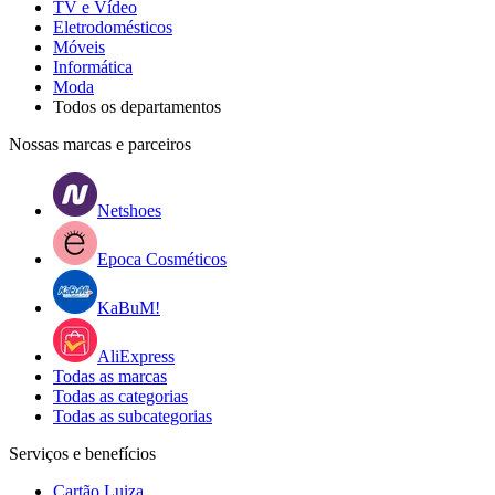
TV e Vídeo
Eletrodomésticos
Móveis
Informática
Moda
Todos os departamentos
Nossas marcas e parceiros
Netshoes
Epoca Cosméticos
KaBuM!
AliExpress
Todas as marcas
Todas as categorias
Todas as subcategorias
Serviços e benefícios
Cartão Luiza