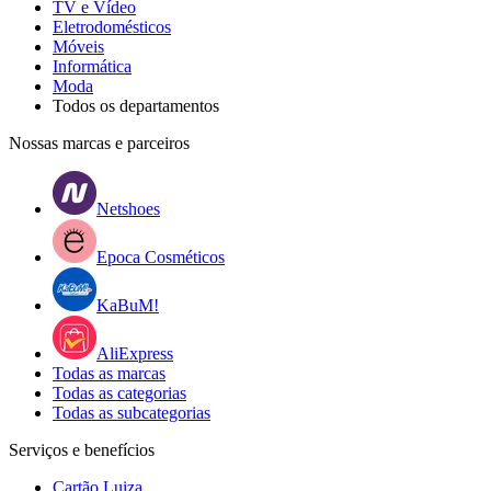
TV e Vídeo
Eletrodomésticos
Móveis
Informática
Moda
Todos os departamentos
Nossas marcas e parceiros
Netshoes
Epoca Cosméticos
KaBuM!
AliExpress
Todas as marcas
Todas as categorias
Todas as subcategorias
Serviços e benefícios
Cartão Luiza