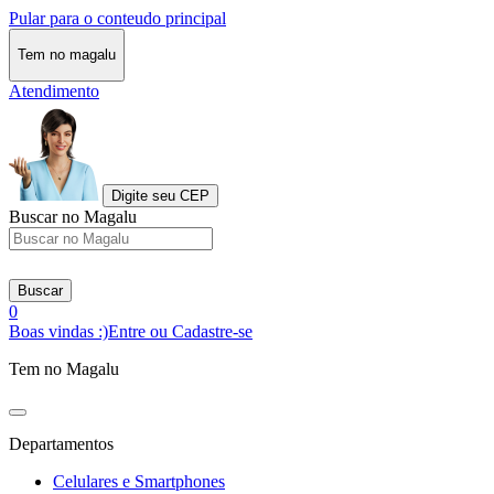
Pular para o conteudo principal
Tem no magalu
Atendimento
Digite seu CEP
Buscar no Magalu
Buscar
0
Boas vindas :)
Entre ou Cadastre-se
Tem no Magalu
Departamentos
Celulares e Smartphones