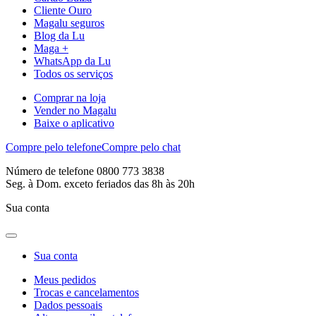
Cliente Ouro
Magalu seguros
Blog da Lu
Maga +
WhatsApp da Lu
Todos os serviços
Comprar na loja
Vender no Magalu
Baixe o aplicativo
Compre pelo telefone
Compre pelo chat
Número de telefone 0800 773 3838
Seg. à Dom. exceto feriados das 8h às 20h
Sua conta
Sua conta
Meus pedidos
Trocas e cancelamentos
Dados pessoais