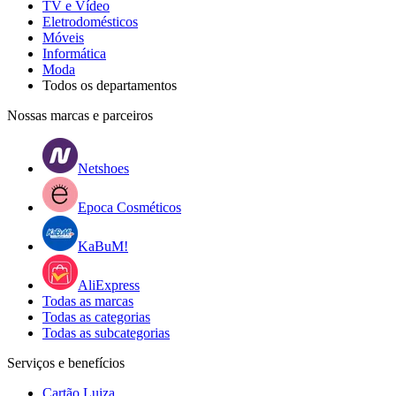
TV e Vídeo
Eletrodomésticos
Móveis
Informática
Moda
Todos os departamentos
Nossas marcas e parceiros
Netshoes
Epoca Cosméticos
KaBuM!
AliExpress
Todas as marcas
Todas as categorias
Todas as subcategorias
Serviços e benefícios
Cartão Luiza