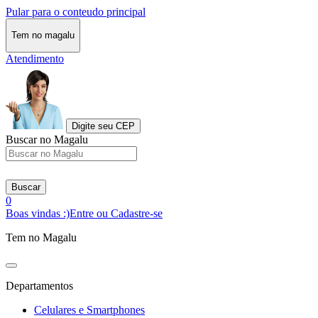
Pular para o conteudo principal
Tem no magalu
Atendimento
Digite seu CEP
Buscar no Magalu
Buscar
0
Boas vindas :)
Entre ou Cadastre-se
Tem no Magalu
Departamentos
Celulares e Smartphones