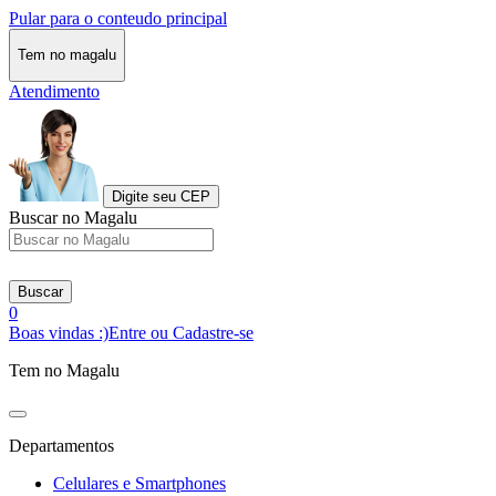
Pular para o conteudo principal
Tem no magalu
Atendimento
Digite seu CEP
Buscar no Magalu
Buscar
0
Boas vindas :)
Entre ou Cadastre-se
Tem no Magalu
Departamentos
Celulares e Smartphones