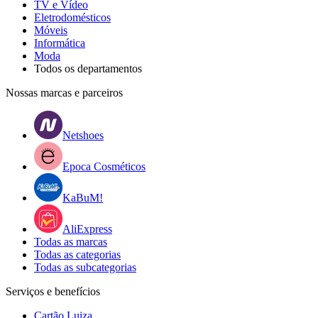
TV e Vídeo
Eletrodomésticos
Móveis
Informática
Moda
Todos os departamentos
Nossas marcas e parceiros
Netshoes
Epoca Cosméticos
KaBuM!
AliExpress
Todas as marcas
Todas as categorias
Todas as subcategorias
Serviços e benefícios
Cartão Luiza