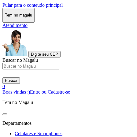
Pular para o conteudo principal
Tem no magalu
Atendimento
Digite seu CEP
Buscar no Magalu
Buscar
0
Boas vindas :)
Entre ou Cadastre-se
Tem no Magalu
Departamentos
Celulares e Smartphones