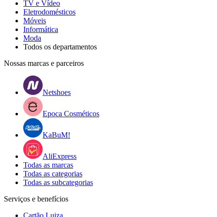
TV e Vídeo
Eletrodomésticos
Móveis
Informática
Moda
Todos os departamentos
Nossas marcas e parceiros
Netshoes
Epoca Cosméticos
KaBuM!
AliExpress
Todas as marcas
Todas as categorias
Todas as subcategorias
Serviços e benefícios
Cartão Luiza