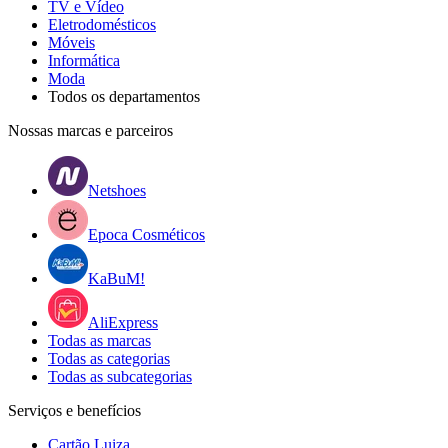
TV e Vídeo
Eletrodomésticos
Móveis
Informática
Moda
Todos os departamentos
Nossas marcas e parceiros
Netshoes
Epoca Cosméticos
KaBuM!
AliExpress
Todas as marcas
Todas as categorias
Todas as subcategorias
Serviços e benefícios
Cartão Luiza