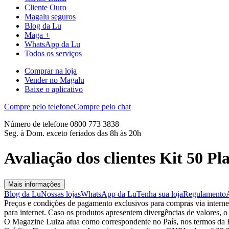
Cliente Ouro
Magalu seguros
Blog da Lu
Maga +
WhatsApp da Lu
Todos os serviços
Comprar na loja
Vender no Magalu
Baixe o aplicativo
Compre pelo telefone
Compre pelo chat
Número de telefone 0800 773 3838
Seg. à Dom. exceto feriados das 8h às 20h
Avaliação dos clientes Kit 50 P
Mais informações
Blog da Lu
Nossas lojas
WhatsApp da Lu
Tenha sua loja
Regulamento
Preços e condições de pagamento exclusivos para compras via internet,
para internet. Caso os produtos apresentem divergências de valores, o
O Magazine Luiza atua como correspondente no País, nos termos da R