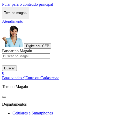
Pular para o conteudo principal
Tem no magalu
Atendimento
Digite seu CEP
Buscar no Magalu
Buscar
0
Boas vindas :)
Entre ou Cadastre-se
Tem no Magalu
Departamentos
Celulares e Smartphones