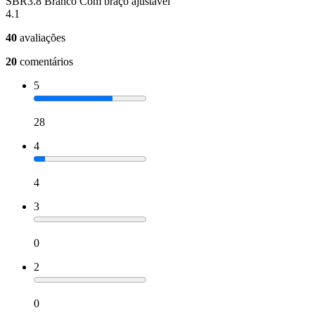
SBR3.8 Branco Com braço ajustável
4.1
40
avaliações
20
comentários
5
28
4
4
3
0
2
0