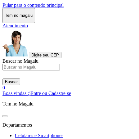
Pular para o conteudo principal
Tem no magalu
Atendimento
Digite seu CEP
Buscar no Magalu
Buscar
0
Boas vindas :)
Entre ou Cadastre-se
Tem no Magalu
Departamentos
Celulares e Smartphones