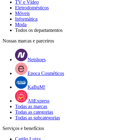
TV e Vídeo
Eletrodomésticos
Móveis
Informática
Moda
Todos os departamentos
Nossas marcas e parceiros
Netshoes
Epoca Cosméticos
KaBuM!
AliExpress
Todas as marcas
Todas as categorias
Todas as subcategorias
Serviços e benefícios
Cartão Luiza