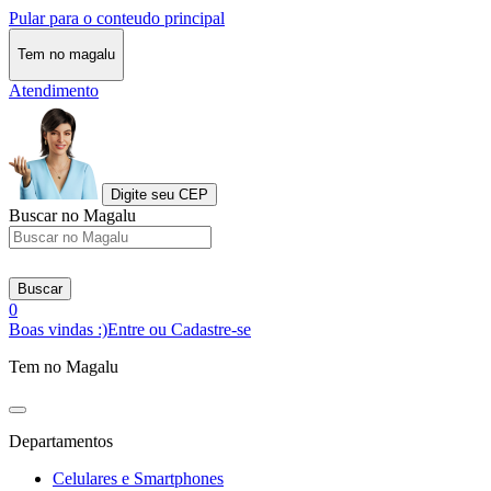
Pular para o conteudo principal
Tem no magalu
Atendimento
Digite seu CEP
Buscar no Magalu
Buscar
0
Boas vindas :)
Entre ou Cadastre-se
Tem no Magalu
Departamentos
Celulares e Smartphones