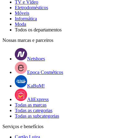
TV e Vídeo
Eletrodomésticos
Móveis
Informática
Moda
Todos os departamentos
Nossas marcas e parceiros
Netshoes
Epoca Cosméticos
KaBuM!
AliExpress
Todas as marcas
Todas as categorias
Todas as subcategorias
Serviços e benefícios
Cartão Luiza