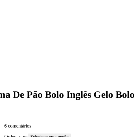
orma De Pão Bolo Inglês Gelo B
6
comentários
Ordenar por
Selecione uma opção