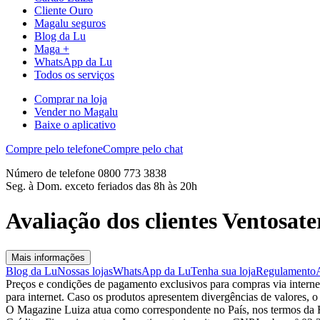
Cliente Ouro
Magalu seguros
Blog da Lu
Maga +
WhatsApp da Lu
Todos os serviços
Comprar na loja
Vender no Magalu
Baixe o aplicativo
Compre pelo telefone
Compre pelo chat
Número de telefone 0800 773 3838
Seg. à Dom. exceto feriados das 8h às 20h
Avaliação dos clientes Ventosate
Mais informações
Blog da Lu
Nossas lojas
WhatsApp da Lu
Tenha sua loja
Regulamento
Preços e condições de pagamento exclusivos para compras via internet,
para internet. Caso os produtos apresentem divergências de valores, o
O Magazine Luiza atua como correspondente no País, nos termos da R