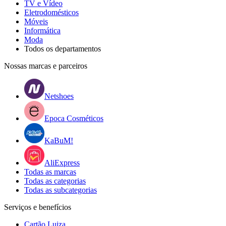
TV e Vídeo
Eletrodomésticos
Móveis
Informática
Moda
Todos os departamentos
Nossas marcas e parceiros
Netshoes
Epoca Cosméticos
KaBuM!
AliExpress
Todas as marcas
Todas as categorias
Todas as subcategorias
Serviços e benefícios
Cartão Luiza