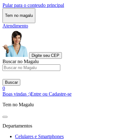
Pular para o conteudo principal
Tem no magalu
Atendimento
Digite seu CEP
Buscar no Magalu
Buscar
0
Boas vindas :)
Entre ou Cadastre-se
Tem no Magalu
Departamentos
Celulares e Smartphones