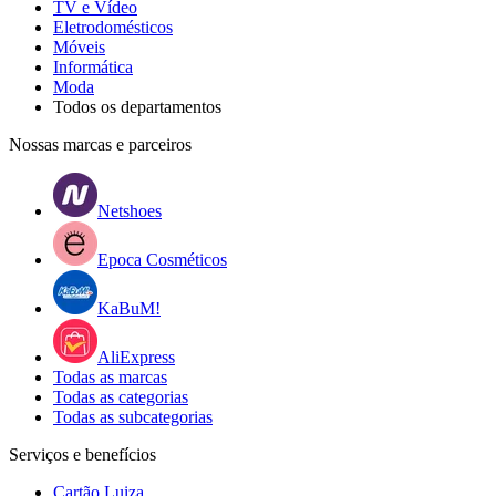
TV e Vídeo
Eletrodomésticos
Móveis
Informática
Moda
Todos os departamentos
Nossas marcas e parceiros
Netshoes
Epoca Cosméticos
KaBuM!
AliExpress
Todas as marcas
Todas as categorias
Todas as subcategorias
Serviços e benefícios
Cartão Luiza