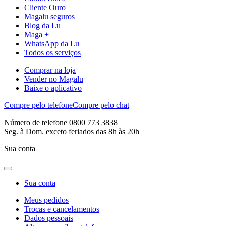
Cliente Ouro
Magalu seguros
Blog da Lu
Maga +
WhatsApp da Lu
Todos os serviços
Comprar na loja
Vender no Magalu
Baixe o aplicativo
Compre pelo telefone
Compre pelo chat
Número de telefone 0800 773 3838
Seg. à Dom. exceto feriados das 8h às 20h
Sua conta
Sua conta
Meus pedidos
Trocas e cancelamentos
Dados pessoais