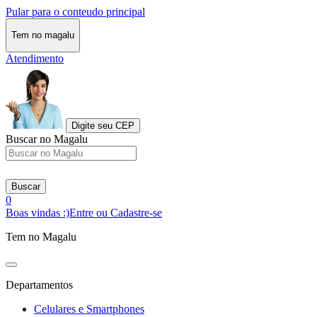
Pular para o conteudo principal
Tem no magalu
Atendimento
Digite seu CEP
Buscar no Magalu
Buscar
0
Boas vindas :)
Entre ou Cadastre-se
Tem no Magalu
Departamentos
Celulares e Smartphones