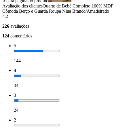
Ir para página do produto
Avaliação dos clientes
Quarto de Bebê Completo 100% MDF
Cômoda Berço e Guarda Roupa Nina Branco/Amadeirado
4.2
226
avaliações
124
comentários
5
144
4
34
3
24
2