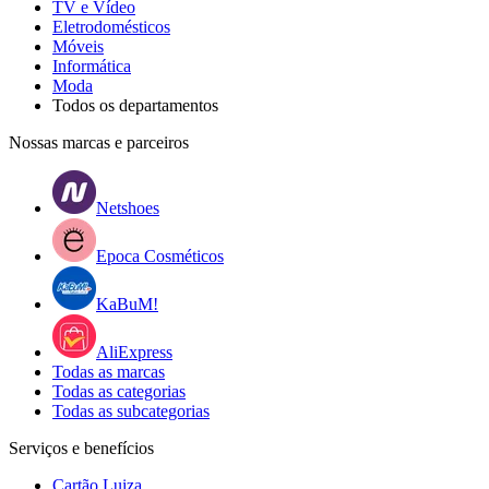
TV e Vídeo
Eletrodomésticos
Móveis
Informática
Moda
Todos os departamentos
Nossas marcas e parceiros
Netshoes
Epoca Cosméticos
KaBuM!
AliExpress
Todas as marcas
Todas as categorias
Todas as subcategorias
Serviços e benefícios
Cartão Luiza