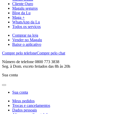
Cliente Ouro
Magalu seguros
Blog da Lu
Maga +
WhatsApp da Lu
Todos os serviços
Comprar na loja
Vender no Magalu
Baixe o aplicativo
Compre pelo telefone
Compre pelo chat
Número de telefone 0800 773 3838
Seg. à Dom. exceto feriados das 8h às 20h
Sua conta
Sua conta
Meus pedidos
Trocas e cancelamentos
Dados pessoais