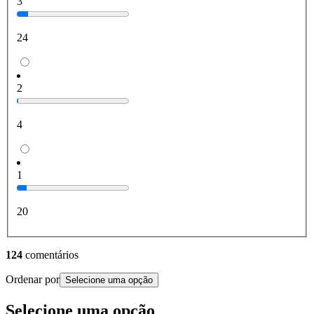
3
24
2
4
1
20
124
comentários
Ordenar por
Selecione uma opção
Selecione uma opção