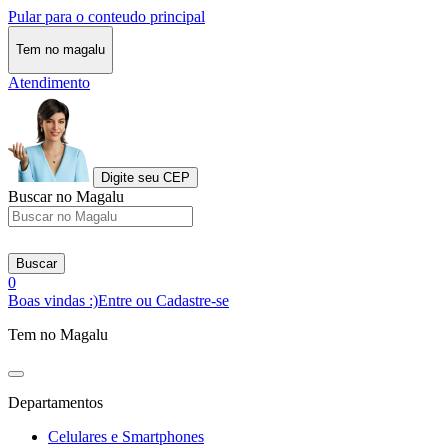
Pular para o conteudo principal
Tem no magalu
Atendimento
Digite seu CEP
Buscar no Magalu
Buscar
0
Boas vindas :)
Entre ou Cadastre-se
Tem no Magalu
Departamentos
Celulares e Smartphones